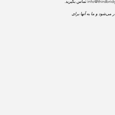
این برنامه در سرزمین اجدادی، سنتی، و واگذار نشدهٔ ملل ماسکوئم، اسکوامیش، و سلِیل واتوث برگزار می‌شود و ما به آنها برای 