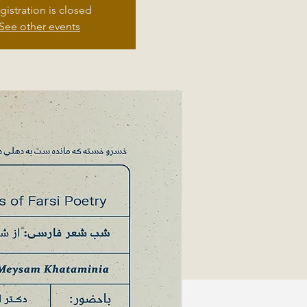
gistration is closed
See other events