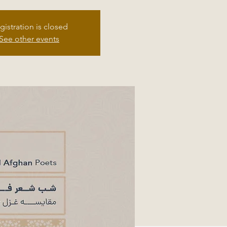
gistration is closed
See other events