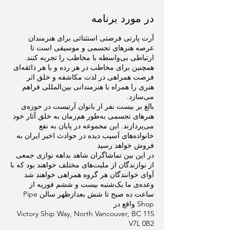
در مورد برنامه
آرت پارتی فرصتی استثنائی برای هنرمندان
عرصه هنر‌های تجسمی و موسیقی است تا
ارتباطی بی‌واسطه با مخاطب را تجربه کنند.
همچنین برای مخاطب در هر رده و با هر ذائقه‌ای
فرصت همراهی در لذت مکاشفه و خلق اثر
هنری را همراه با هنرمندانی بین‌المللی فراهم
می‌سازد.
بالغ بر بیست نفر از بانوان آرتیست‌ در حوزه‌ی
هنرهای تجسمی به‌طور هم‌زمان به خلق آثار خود
می‌پردازند. این مجموعه در پایان به نفع
خانواده‌های آسیب دیده در حوادث اخیر ایران به
فروش خواهد رسید
در این بین تماشاگران شاهد بداهه نوازی جمعی
از نوازندگان از ملیت‌های مختلف خواهند بود که با
آوای خوانندگان هر گروه همراهی خواهند شد
وعده‌ی ما یک‌شنبه بیست و ششم فوریه از
ساعت ده صبح تا شش بعد‌از‌ظهر سالن Pipe
Shop واقع در
115 Victory Ship Way, North Vancouver, BC
V7L 0B2