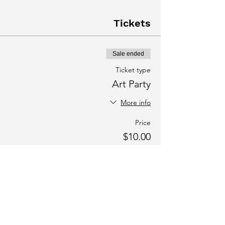
Tickets
Sale ended
Ticket type
Art Party
More info
Price
$10.00
+$0.25 ticket service fee
Share this event