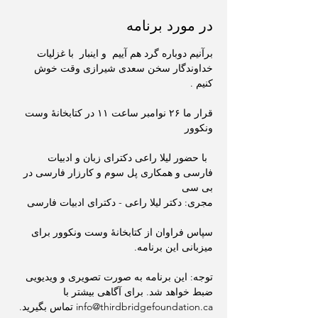
در مورد برنامه
برآنیم دوباره گرد هم آییم  و اینبار  با غزلیات 
خداوندگار سخن سعدی شیرازی وقت خوش 
کنیم . 
قرار ما ۲۶ نوامبر ساعت ۱۱ در کتابخانهٔ وست 
ونکوور
  با حضور لیلا راعی دکترای زبان و ادبیات 
فارسی و همکاری پل سوم و کارزار فارسی در 
بی سی
مجری: دکتر لیلا راعی - دکترای ادبیات فارسی
سپاس فراوان از کتابخانهٔ وست ونکوور برای 
میزبانی این برنامه.
توجه: این برنامه به صورت تصویری و ویدیویی 
ضبط خواهد شد. برای آگاهی بیشتر با 
info@thirdbridgefoundation.ca تماس بگیرید.